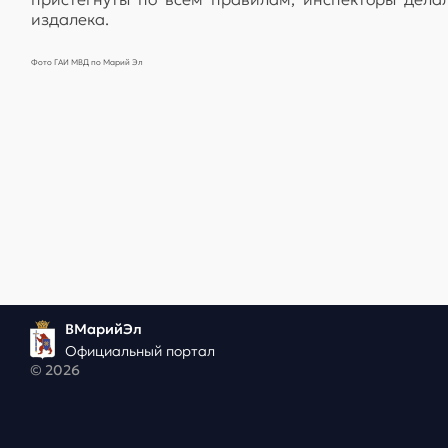
издалека.
Фото ГАИ МВД по Марий Эл
ВМарийЭл
Официальный портал
© 2026