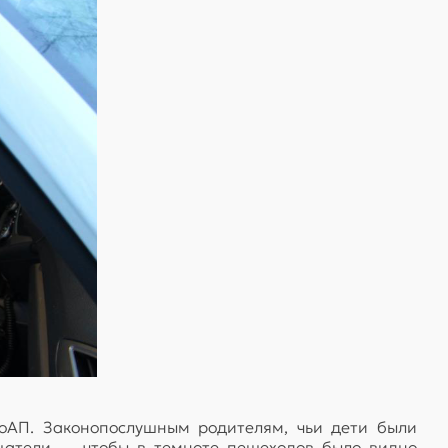
КоАП. Законопослушным родителям, чьи дети были
щатели — чтобы в темноте пешеходов было видно