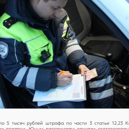
по 5 тысяч рублей штрафа по части 3 статьи 12.23 
али подарки. Юным пассажирам вручали световозвра