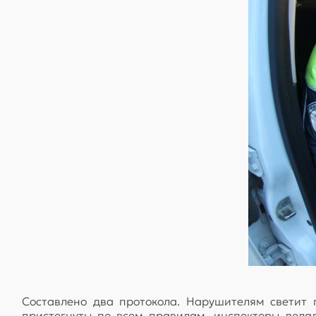
Составлено два протокола. Нарушителям светит 
пристегнуты по всем правилам, инспекторы дел