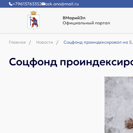
+79613763352
ask.ano@mail.ru
ВМарийЭл
Официальный портал
Главная
Новости
Соцфонд проиндексировал на 5
Соцфонд проиндексиро