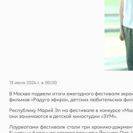
13 июня 2024 г. в 00:00
В Москве подвели итоги ежегодного фестиваля экран
фильмов «Радуга эфира», детских любительских фи
Республику Марий Эл на фестивале в конкурсе «Мо
они занимаются в детской киностудии «ЗУМ».
Лауреатами фестиваля стали три хронико-докумен
Быкову, чьё военное детство прошло в Йошкар-Оле.