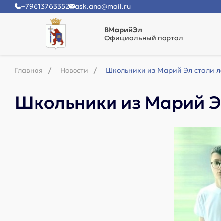
+79613763352
ask.ano@mail.ru
ВМарийЭл
Официальный портал
Главная
Новости
Школьники из Марий Эл стали л
Школьники из Марий Э