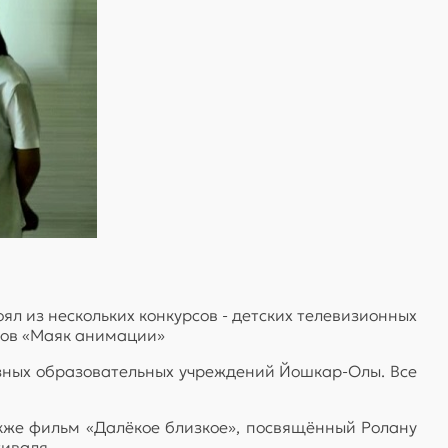
ял из нескольких конкурсов - детских телевизионных
мов «Маяк анимации»
азных образовательных учреждений Йошкар-Олы. Все
кже фильм «Далёкое близкое», посвящённый Ролану
тиваля