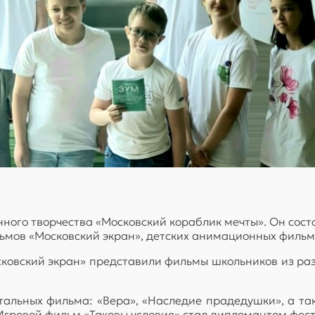
ного творчества «Московский кораблик мечты». Он состо
льмов «Московский экран», детских анимационных филь
сковский экран» представили фильмы школьников из р
тальных фильма: «Вера», «Наследие прадедушки», а та
 Игровой фильм «Таковы условия» стал дипломантом фес