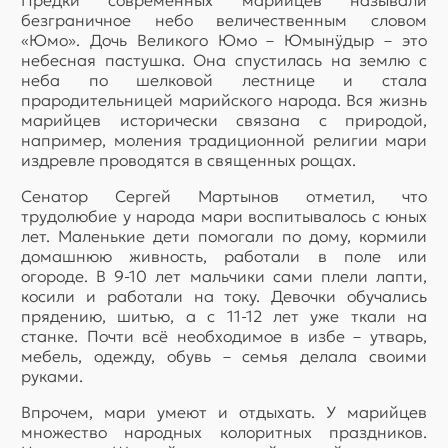
Предки современных марийцев называли
безграничное небо величественным словом
«Юмо». Дочь Великого Юмо – Юмынÿдыр – это
небесная пастушка. Она спустилась на землю с
неба по шелковой лестнице и стала
прародительницей марийского народа. Вся жизнь
марийцев исторически связана с природой,
например, моления традиционной религии мари
издревле проводятся в священных рощах.
Сенатор Сергей Мартынов отметил, что
трудолюбие у народа мари воспитывалось с юных
лет. Маленькие дети помогали по дому, кормили
домашнюю живность, работали в поле или
огороде. В 9-10 лет мальчики сами плели лапти,
косили и работали на току. Девочки обучались
прядению, шитью, а с 11-12 лет уже ткали на
станке. Почти всё необходимое в избе – утварь,
мебель, одежду, обувь – семья делала своими
руками.
Впрочем, мари умеют и отдыхать. У марийцев
множество народных колоритных праздников.