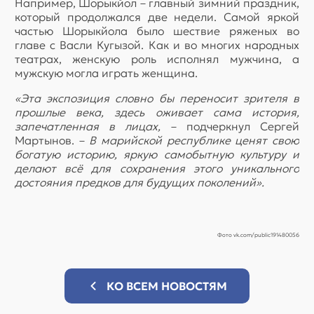
Например, Шорыкйол – главный зимний праздник,
который продолжался две недели. Самой яркой
частью Шорыкйола было шествие ряженых во
главе с Васли Кугызой. Как и во многих народных
театрах, женскую роль исполнял мужчина, а
мужскую могла играть женщина.
«Эта экспозиция словно бы переносит зрителя в
прошлые века, здесь оживает сама история,
запечатленная в лицах,
– подчеркнул Сергей
Мартынов. –
В марийской республике ценят свою
богатую историю, яркую самобытную культуру и
делают всё для сохранения этого уникального
достояния предков для будущих поколений».
Фото vk.com/public191480056
КО ВСЕМ НОВОСТЯМ