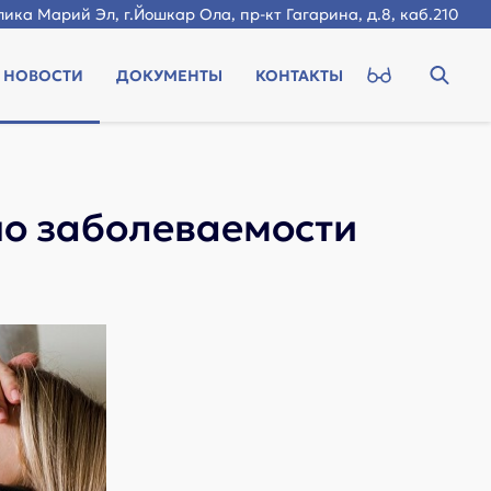
ика Марий Эл, г.Йошкар Ола, пр-кт Гагарина, д.8, каб.210
НОВОСТИ
ДОКУМЕНТЫ
КОНТАКТЫ
по заболеваемости