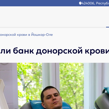
424006, Республ
онорской крови в Йошкар-Оле
ли банк донорской кров