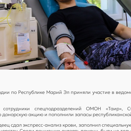
ии по Республике Марий Эл приняли участие в ведомс
я, сотрудники спецподразделений ОМОН «Таир», С
донорскую акцию и пополнили запасы республиканской
еец сдал экспресс-анализ крови, заполнил специальную
норству. Среди решивших оказать помощь были не только