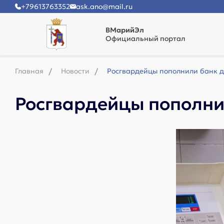
+79613763352
ask.ano@mail.ru
ВМарийЭл
Официальный портал
Главная
Новости
Росгвардейцы пополнили банк д
Росгвардейцы пополни