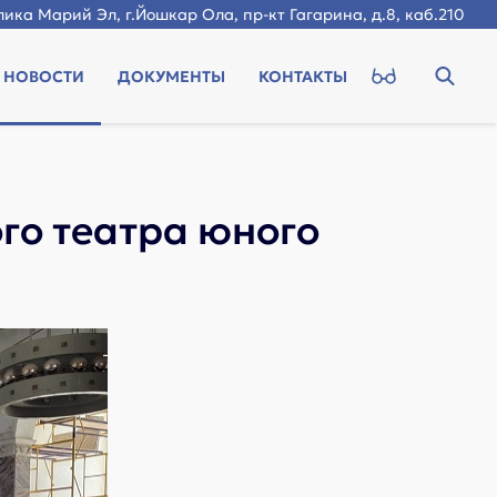
ика Марий Эл, г.Йошкар Ола, пр-кт Гагарина, д.8, каб.210
НОВОСТИ
ДОКУМЕНТЫ
КОНТАКТЫ
го театра юного