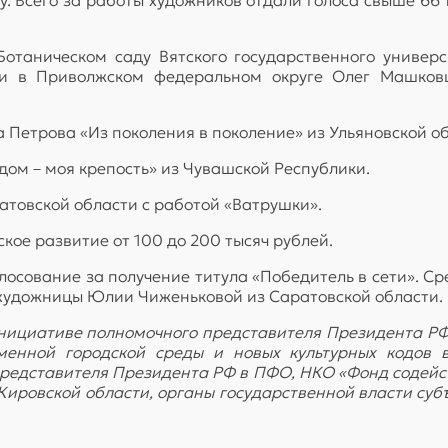
Ботаническом саду Вятского государственного универс
ии в Приволжском федеральном округе Олег Машковц
 Петрова «Из поколения в поколение» из Ульяновской об
дом – моя крепость» из Чувашской Республики.
атовской области с работой «Ватрушки».
кое развитие от 100 до 200 тысяч рублей.
голосование за получение титула «Победитель в сети». 
художницы Юлии Чиженьковой из Саратовской области.
инициативе полномочного представителя Президента Р
еменной городской среды и новых культурных кодов
редставителя Президента РФ в ПФО, НКО «Фонд содейст
Кировской области, органы государственной власти суб