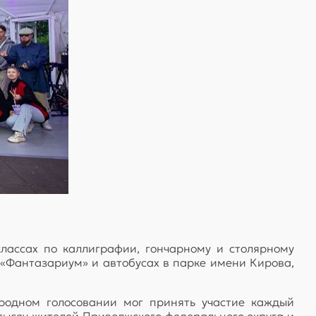
классах по каллиграфии, гончарному и столярному
 «Фантазариум» и автобусах в парке имени Кирова,
родном голосовании мог принять участие каждый
 тысяч жителей Приволжского федерального округа и