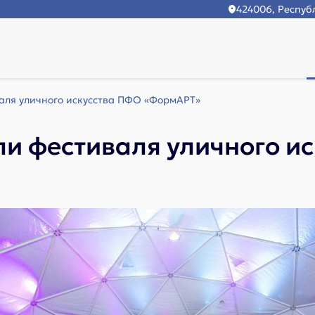
424006, Республ
аля уличного искусства ПФО «ФормAРТ»
и фестиваля уличного и