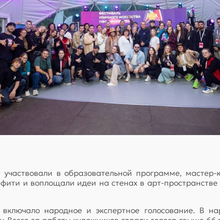
 участвовали в образовательной программе, мастер-
ффити и воплощали идеи на стенах в арт-пространстве
 включало народное и экспертное голосование. В на
. Всего за работы художников отдали голоса свыше 66