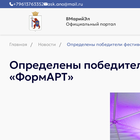
+79613763352
ask.ano@mail.ru
ВМарийЭл
Официальный портал
Главная
Новости
Определены победители фестив
Определены победител
«ФормAРТ»