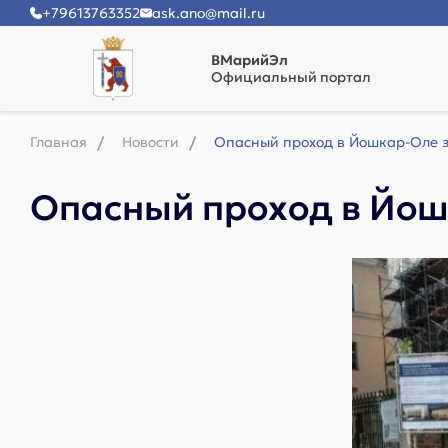
+79613763352
ask.ano@mail.ru
ВМарийЭл
Официальный портал
Главная
Новости
Опасный проход в Йошкар-Оле з
Опасный проход в Йош