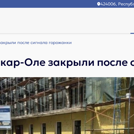
424006, Республ
акрыли после сигнала горожанки
кар-Оле закрыли после 