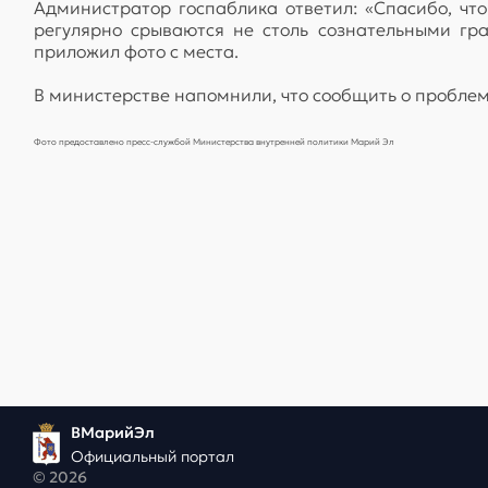
Администратор госпаблика ответил: «Спасибо, чт
регулярно срываются не столь сознательными гр
приложил фото с места.
В министерстве напомнили, что сообщить о пробле
Фото предоставлено пресс-службой Министерства внутренней политики Марий Эл
ВМарийЭл
Официальный портал
© 2026