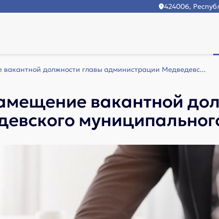
424006, Республ
 вакантной должности главы администрации Медведевс...
замещение вакантной до
евского муниципальног