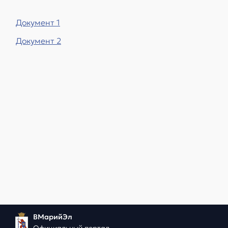
Документ 1
Документ 2
ВМарийЭл