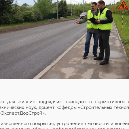
ра для жизни» подрядчик приводит в нормативное с
хнических наук, доцент кафедры «Строительных технол
«ЭкспертДорСтрой».
зношенного покрытия, устранение ямочности и колейн
дстоит укрепить обочины асфальтобетонным гранулятом.