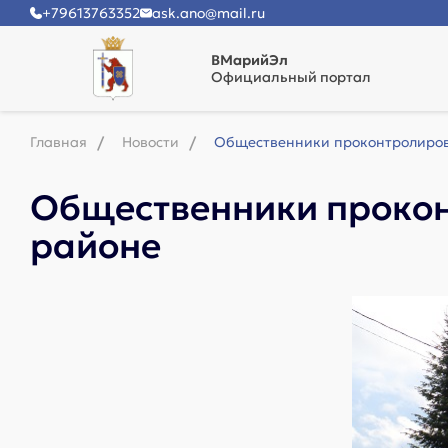
+79613763352
ask.ano@mail.ru
ВМарийЭл
Официальный портал
Главная
Новости
Общественники проконтролиров
Общественники прокон
районе