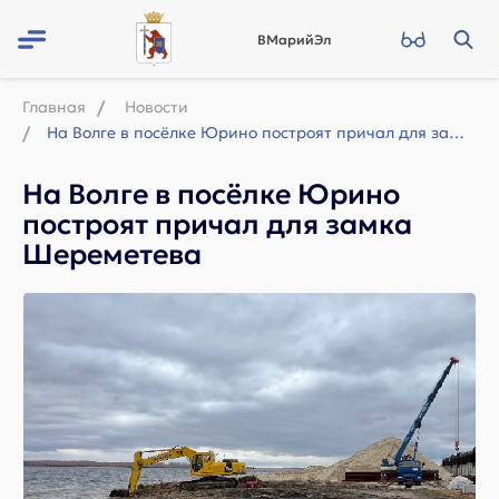
ВМарийЭл
Главная
Новости
На Волге в посёлке Юрино построят причал для замка Шереметева
На Волге в посёлке Юрино
построят причал для замка
Шереметева