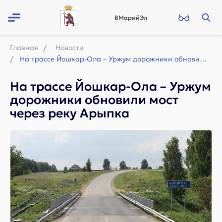
ВМарийЭл
Главная
Новости
На трассе Йошкар-Ола – Уржум дорожники обновили мост через реку Арыпка
На трассе Йошкар-Ола – Уржум
дорожники обновили мост
через реку Арыпка