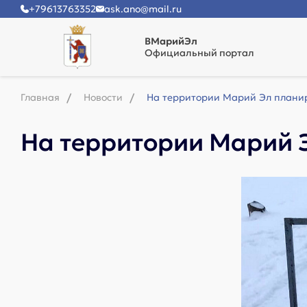
+79613763352
ask.ano@mail.ru
ВМарийЭл
Официальный портал
Главная
Новости
На территории Марий Эл планир
На территории Марий 