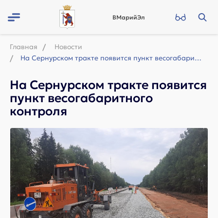
ВМарийЭл
Главная
Новости
На Сернурском тракте появится пункт весогабаритного контроля
На Сернурском тракте появится
пункт весогабаритного
контроля