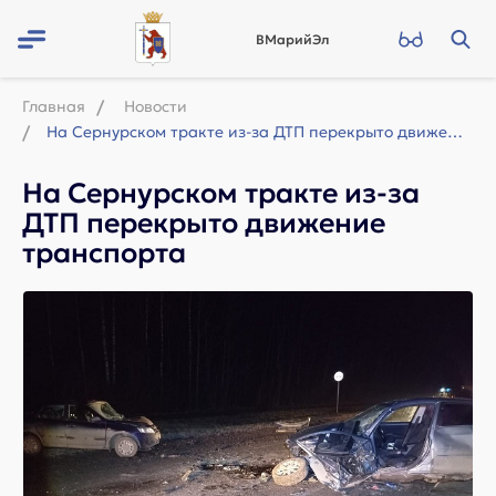
ВМарийЭл
Главная
Новости
На Сернурском тракте из-за ДТП перекрыто движение транспорта
На Сернурском тракте из-за
ДТП перекрыто движение
транспорта