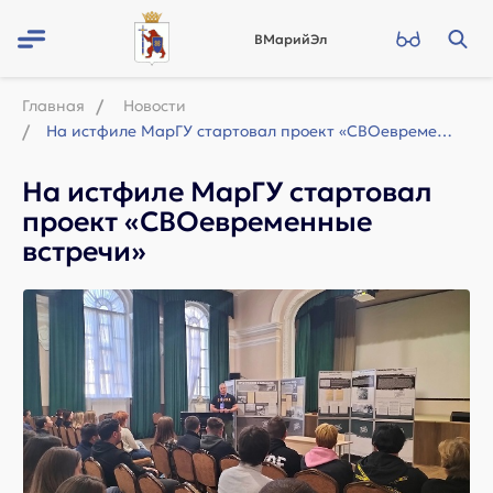
ВМарийЭл
Главная
Новости
На истфиле МарГУ стартовал проект «СВОевременные встречи»
На истфиле МарГУ стартовал
проект «СВОевременные
встречи»