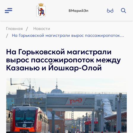
ВМарийЭл
Главная
Новости
На Горьковской магистрали вырос пассажиропоток между Казанью и Йошкар-Олой
На Горьковской магистрали
вырос пассажиропоток между
Казанью и Йошкар-Олой