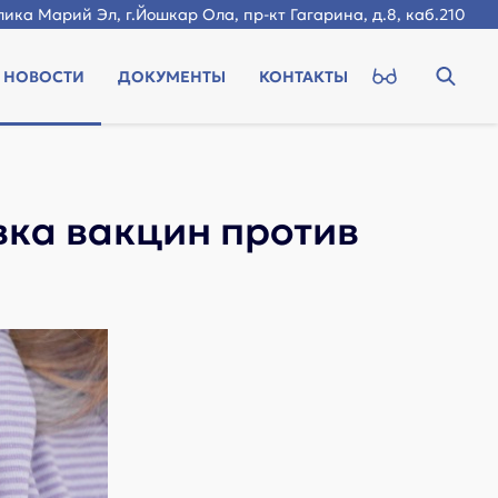
ика Марий Эл, г.Йошкар Ола, пр-кт Гагарина, д.8, каб.210
НОВОСТИ
ДОКУМЕНТЫ
КОНТАКТЫ
вка вакцин против