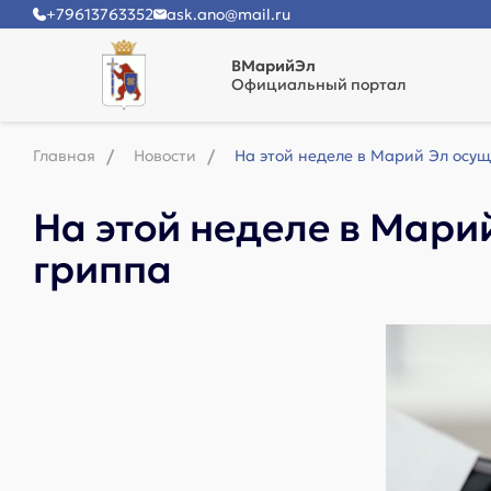
+79613763352
ask.ano@mail.ru
ВМарийЭл
Официальный портал
Главная
Новости
На этой неделе в Марий Эл осу
На этой неделе в Мари
гриппа