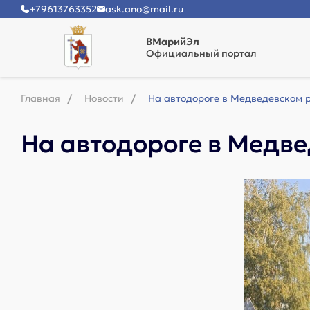
+79613763352
ask.ano@mail.ru
ВМарийЭл
Официальный портал
Главная
Новости
На автодороге в Медведевском р
На автодороге в Медве