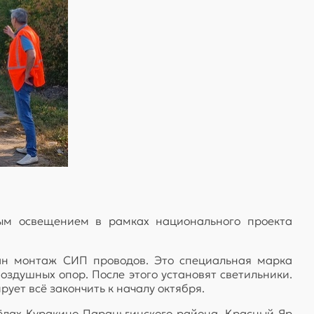
ным освещением в рамках национального проекта
лан монтаж СИП проводов. Это специальная марка
здушных опор. После этого установят светильники.
рует всё закончить к началу октября.
ёлах Куракино Параньгинского района, Красный Яр