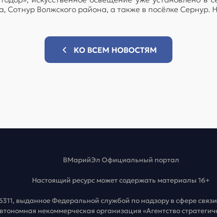
 Сотнур Волжского района, а также в посёлке Сернур. Н
КО ВСЕМ НОВОСТЯМ
ВМарийЭл Официальный портал
Настоящий ресурс может содержать материалы 16+
6311, выданное Федеральной службой по надзору в сфере свя
Автономная некоммерческая организация «Агентство стратеги