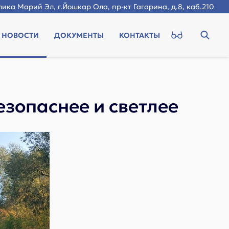
ика Марий Эл, г.Йошкар Ола, пр-кт Гагарина, д.8, каб.210
НОВОСТИ
ДОКУМЕНТЫ
КОНТАКТЫ
езопаснее и светлее