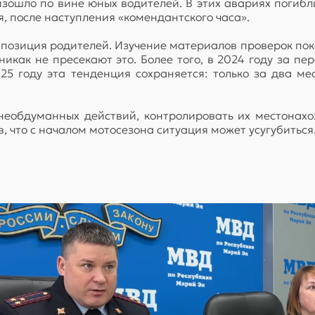
оизошло по вине юных водителей. В этих авариях погибл
, после наступления «комендантского часа».
позиция родителей. Изучение материалов проверок пока
икак не пресекают это. Более того, в 2024 году за п
25 году эта тенденция сохраняется: только за два ме
необдуманных действий, контролировать их местонахо
 что с началом мотосезона ситуация может усугубиться