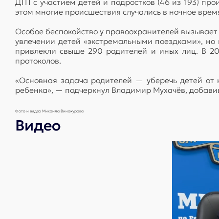
ДТП с участием детей и подростков (46 из 193) пр
этом многие происшествия случались в ночное время
Особое беспокойство у правоохранителей вызывает 
увлечении детей «экстремальными поездками», но н
привлекли свыше 290 родителей и иных лиц. В 20
протоколов.
«Основная задача родителей — уберечь детей от 
ребенка», — подчеркнул Владимир Мухачёв, добавив,
Фото и видео Михаила Винокурова
Видео