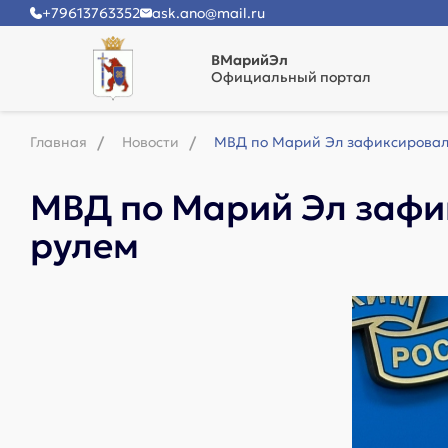
+79613763352
ask.ano@mail.ru
ВМарийЭл
Официальный портал
Главная
Новости
МВД по Марий Эл зафиксировало
МВД по Марий Эл зафик
рулем