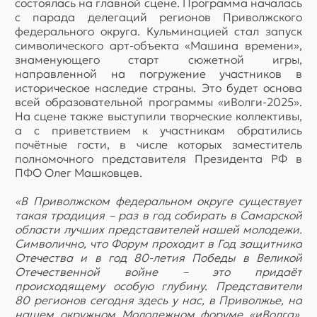
состоялась на главной сцене. Программа началась
с парада делегаций регионов Приволжского
федерального округа. Кульминацией стал запуск
символического арт-объекта «Машина времени»,
знаменующего старт сюжетной игры,
направленной на погружение участников в
историческое наследие страны. Это будет основа
всей образовательной программы «иВолги-2025».
На сцене также выступили творческие коллективы,
а с приветствием к участникам обратились
почётные гости, в числе которых заместитель
полномочного представителя Президента РФ в
ПФО Олег Машковцев.
«В Приволжском федеральном округе существует
такая традиция – раз в год собирать в Самарской
области лучших представителей нашей молодежи.
Символично, что Форум проходит в Год защитника
Отечества и в год 80-летия Победы в Великой
Отечественной войне – это придаёт
происходящему особую глубину. Представители
80 регионов сегодня здесь у нас, в Приволжье, на
нашем окружном Молодежном форуме «иВолга»,