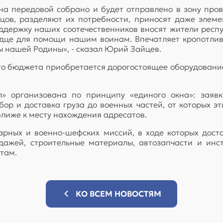
на передовой собрано и будет отправлено в зону пров
ов, разделяют их потребности, приносят даже элеме
оддержку наших соотечественников вносят жители респ
ердце для помощи нашим воинам. Впечатляет кропотлив
ы нашей Родины», - сказал Юрий Зайцев.
ого бюджета приобретается дорогостоящее оборудование
» организована по принципу «единого окна»: заявк
ор и доставка груза до военных частей, от которых э
ближе к месту нахождения адресатов.
арных и военно-шефских миссий, в ходе которых дост
дажей, строительные материалы, автозапчасти и инст
атам.
КО ВСЕМ НОВОСТЯМ