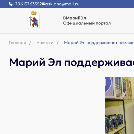
+79613763352
ask.ano@mail.ru
ВМарийЭл
Официальный портал
Главная
Новости
Марий Эл поддерживает земляк
Марий Эл поддерживае