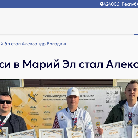
424006, Республ
й Эл стал Александр Володкин
си в Марий Эл стал Алек