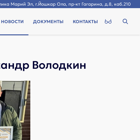
ика Марий Эл, г.Йошкар Ола, пр-кт Гагарина, д.8, каб.210
НОВОСТИ
ДОКУМЕНТЫ
КОНТАКТЫ
сандр Володкин