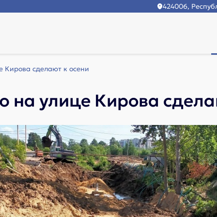
424006, Республ
 Кирова сделают к осени
 на улице Кирова сдела