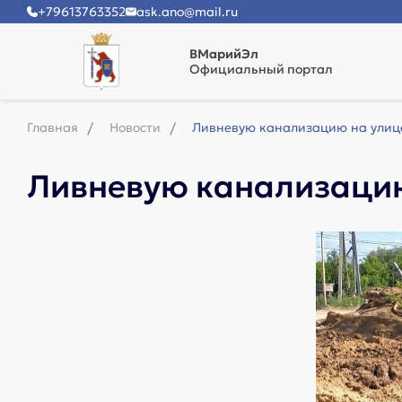
+79613763352
ask.ano@mail.ru
ВМарийЭл
Официальный портал
Главная
Новости
Ливневую канализацию на улице
Ливневую канализацию