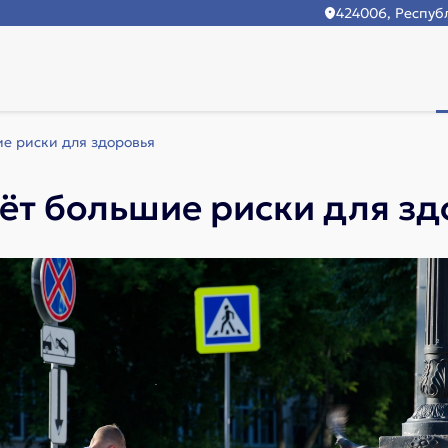
424006, Республ
е риски для здоровья
ёт большие риски для зд