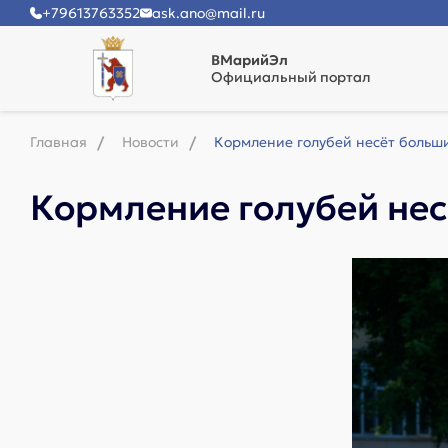
+79613763352
ask.ano@mail.ru
ВМарийЭл
Официальный портал
Главная
Новости
Кормление голубей несёт больши
Кормление голубей нес