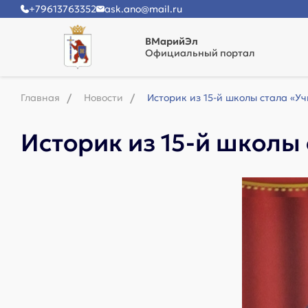
+79613763352
ask.ano@mail.ru
ВМарийЭл
Официальный портал
Главная
Новости
Историк из 15-й школы стала «У
Историк из 15-й школы