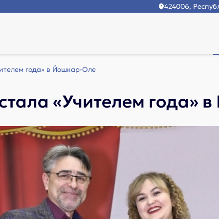
424006, Республ
чителем года» в Йошкар-Оле
 стала «Учителем года» 