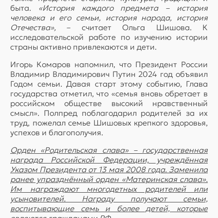
быта.
«История каждого предмета – история
человека и его семьи, история народа, история
Отечества»,
– считает Ольга Шишова. К
исследовательской работе по изучению истории
страны активно привлекаются и дети.
Игорь Комаров напомнил, что Президент России
Владимир Владимирович Путин 2024 год объявил
Годом семьи. Давая старт этому событию, Глава
государства отметил, что «семья вновь обретает в
российском обществе высокий нравственный
смысл». Полпред поблагодарил родителей за их
труд, пожелал семье Шишовых крепкого здоровья,
успехов и благополучия.
Орден «Родительская слава» – государственная
награда Российской Федерации, учреждённая
Указом Президента от 13 мая 2008 года. Заменила
ранее упразднённый орден «Материнская слава».
Им награждают многодетных родителей или
усыновителей. Награду получают семьи,
воспитывающие семь и более детей, которые