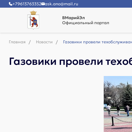
+79613763352
ask.ano@mail.ru
ВМарийЭл
Официальный портал
Главная
Новости
Газовики провели техобслужива
Газовики провели техо