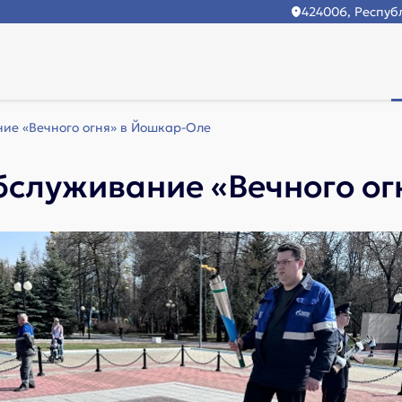
424006, Республ
ние «Вечного огня» в Йошкар-Оле
бслуживание «Вечного о