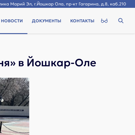
ика Марий Эл, г.Йошкар Ола, пр-кт Гагарина, д.8, каб.210
НОВОСТИ
ДОКУМЕНТЫ
КОНТАКТЫ
гня» в Йошкар-Оле