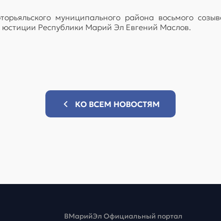
торьяльского муниципального района восьмого созы
 юстиции Республики Марий Эл Евгений Маслов.
КО ВСЕМ НОВОСТЯМ
ВМарийЭл Официальный портал