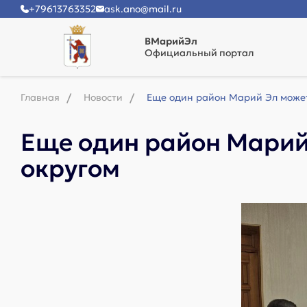
+79613763352
ask.ano@mail.ru
ВМарийЭл
Официальный портал
Главная
Новости
Еще один район Марий Эл может
Еще один район Марий
округом