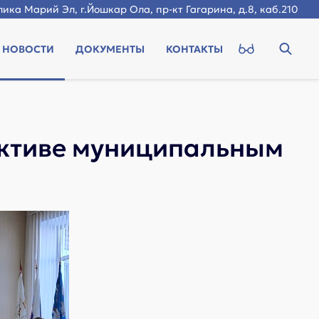
ика Марий Эл, г.Йошкар Ола, пр-кт Гагарина, д.8, каб.210
НОВОСТИ
ДОКУМЕНТЫ
КОНТАКТЫ
ективе муниципальным