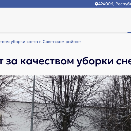
424006, Республ
ством уборки снега в Советском районе
т за качеством уборки сн