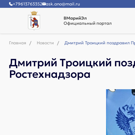
+79613763352
ask.ano@mail.ru
ВМарийЭл
Официальный портал
Главная
Новости
Дмитрий Троицкий поздравил П
Дмитрий Троицкий поз
Ростехнадзора