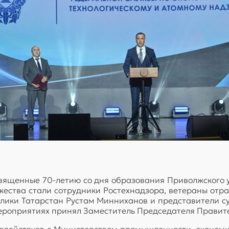
вященные 70-летию со дня образования Приволжского у
жества стали сотрудники Ростехнадзора, ветераны отр
лики Татарстан Рустам Минниханов и представители с
ероприятиях принял Заместитель Председателя Правит
одействует с Министерством промышленности, экономич