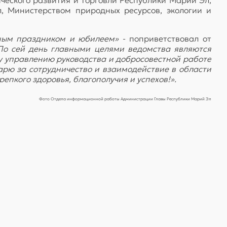
, Министерством природных ресурсов, экологии и
ьным праздником и юбилеем»
- поприветствовал от
По сей день главными целями ведомства являются
у управлению руководства и добросовестной работе
рю за сотрудничество и взаимодействие в области
епкого здоровья, благополучия и успехов!».
Фото Отдела информационной работы Администрации Главы Республики Марий Эл