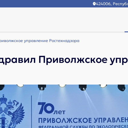
424006, Республ
риволжское управление Ростехнадзора
дравил Приволжское уп