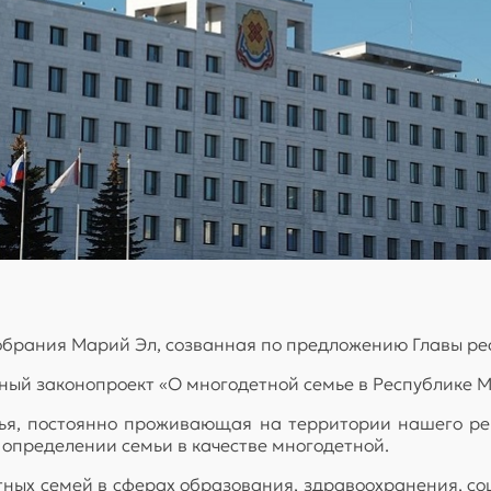
 Собрания Марий Эл, созванная по предложению Главы р
ый законопроект «О многодетной семье в Республике М
мья, постоянно проживающая на территории нашего ре
 определении семьи в качестве многодетной.
ных семей в сферах образования, здравоохранения, со