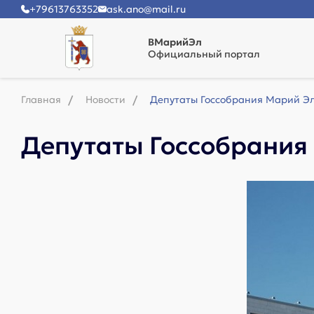
+79613763352
ask.ano@mail.ru
ВМарийЭл
Официальный портал
Главная
Новости
Депутаты Госсобрания Марий Эл
Депутаты Госсобрания 