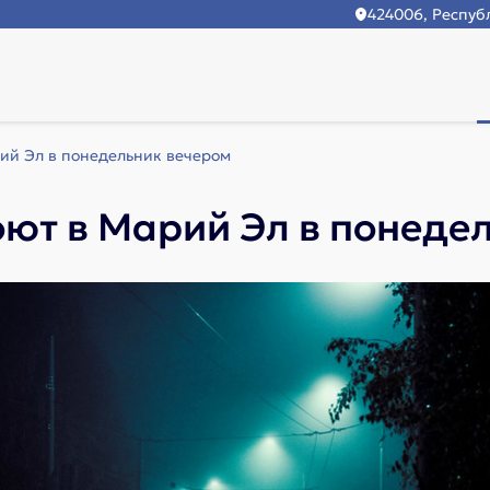
424006, Республ
ий Эл в понедельник вечером
ют в Марий Эл в понеде