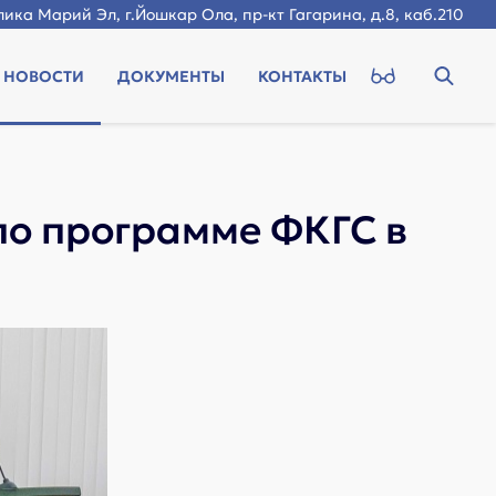
ика Марий Эл, г.Йошкар Ола, пр-кт Гагарина, д.8, каб.210
НОВОСТИ
ДОКУМЕНТЫ
КОНТАКТЫ
 по программе ФКГС в