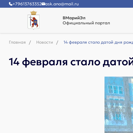
+79613763352
ask.ano@mail.ru
ВМарийЭл
Официальный портал
Главная
Новости
14 февраля стало датой дня рож
14 февраля стало дато