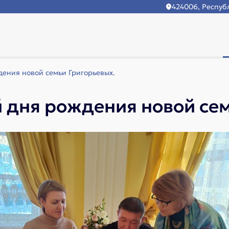
424006, Республ
дения новой семьи Григорьевых.
й дня рождения новой се