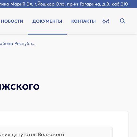
ика Марий Эл, г.Йошкар Ола, пр-кт Гагарина, д.8, каб.210
НОВОСТИ
ДОКУМЕНТЫ
КОНТАКТЫ
йона Республ...
лжского
ния депутатов Волжского