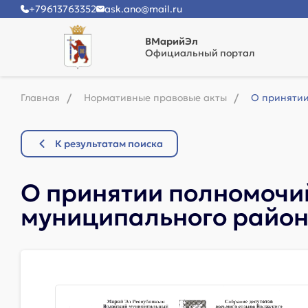
+79613763352
ask.ano@mail.ru
ВМарийЭл
Официальный портал
Главная
Нормативные правовые акты
О принятии
К результатам поиска
О принятии полномочий
муниципального район