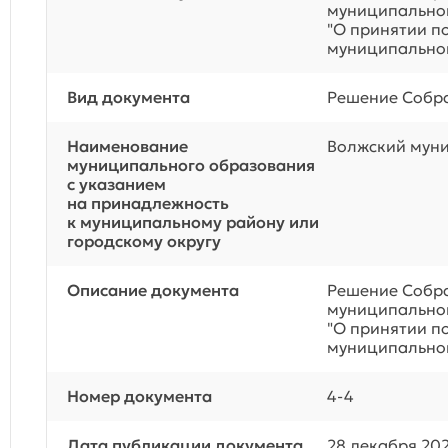
муниципальног
"О принятии п
муниципальног
Вид документа
Решение Собра
Наименование
Волжский мун
муниципального образования
с указанием
на принадлежность
к муниципальному району или
городскому округу
Описание документа
Решение Собра
муниципальног
"О принятии п
муниципальног
Номер документа
4-4
Дата публикации документа
28 декабря 20