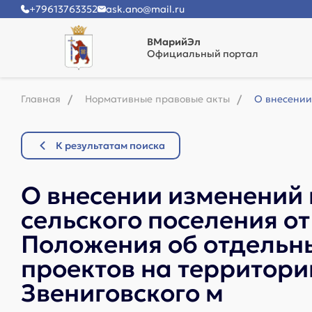
+79613763352
ask.ano@mail.ru
ВМарийЭл
Официальный портал
Главная
Нормативные правовые акты
О внесении
К результатам поиска
О внесении изменений
сельского поселения о
Положения об отдельн
проектов на территори
Звениговского м