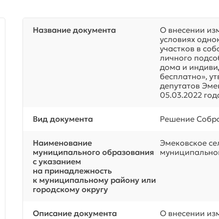
Название документа
О внесении из
условиях одно
участков в со
личного подсо
дома и индиви
бесплатно», у
депутатов Эме
05.03.2022 год
Вид документа
Решение Собра
Наименование
Эмековское се
муниципального образования
муниципальног
с указанием
на принадлежность
к муниципальному району или
городскому округу
Описание документа
О внесении из