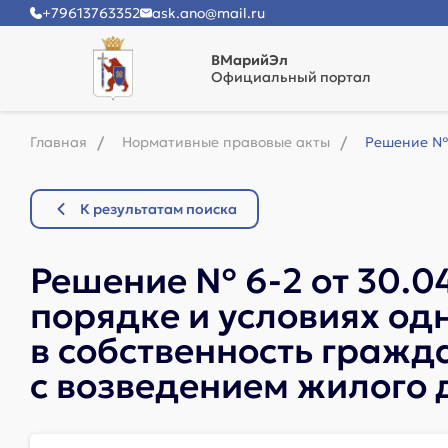
+79613763352
ask.ano@mail.ru
ВМарийЭл
Официальный портал
Главная
Нормативные правовые акты
Решение № 
К результатам поиска
Решение № 6-2 от 30.0
порядке и условиях од
в собственность гражд
с возведением жилого