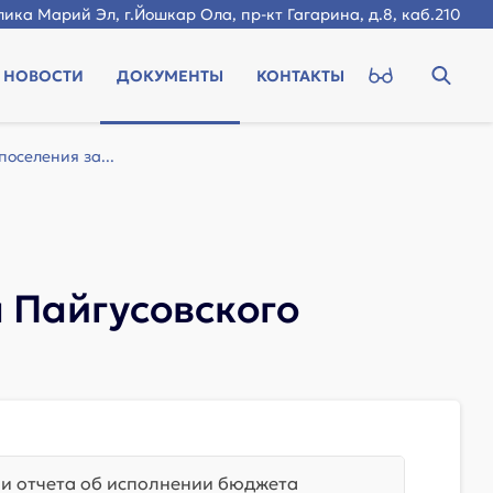
ика Марий Эл, г.Йошкар Ола, пр-кт Гагарина, д.8, каб.210
НОВОСТИ
ДОКУМЕНТЫ
КОНТАКТЫ
оселения за...
 Пайгусовского
и отчета об исполнении бюджета