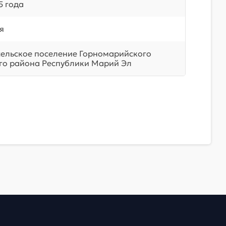
5 года
я
сельское поселение Горномарийского
о района Республики Марий Эл