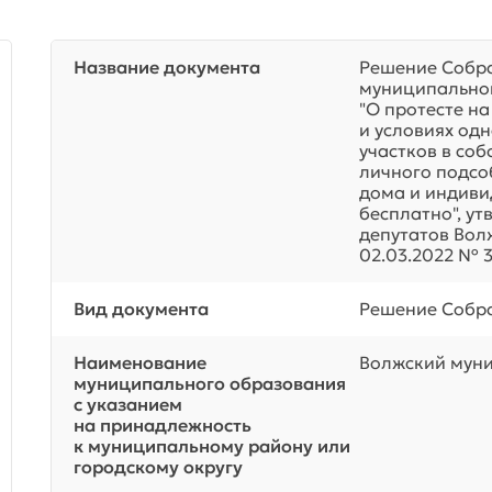
Название документа
Решение Собра
муниципальног
"О протесте н
и условиях од
участков в со
личного подсо
дома и индиви
бесплатно", у
депутатов Вол
02.03.2022 № 3
Вид документа
Решение Собра
Наименование
Волжский мун
муниципального образования
с указанием
на принадлежность
к муниципальному району или
городскому округу