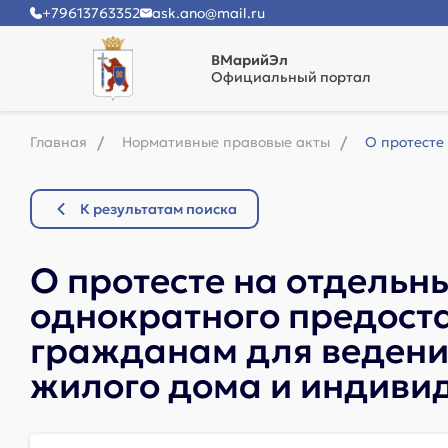
+79613763352
ask.ano@mail.ru
ВМарийЭл
Официальный портал
Главная
Нормативные правовые акты
О протесте
К результатам поиска
О протесте на отдельн
однократного предоста
гражданам для ведения
жилого дома и индиви