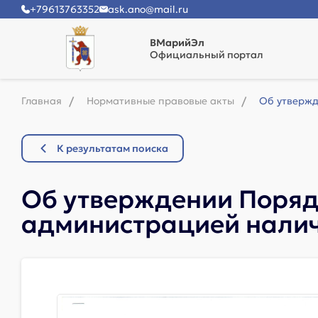
+79613763352
ask.ano@mail.ru
ВМарийЭл
Официальный портал
Главная
Нормативные правовые акты
Об утвержд
К результатам поиска
Об утверждении Поряд
администрацией налич