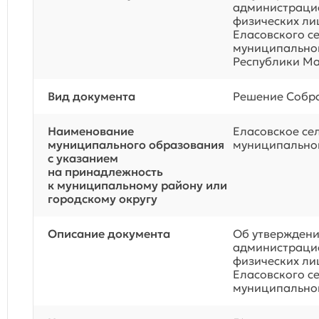
администрацие
физических ли
Еласовского с
муниципально
Республики М
Вид документа
Решение Собра
Наименование
Еласовское се
муниципального образования
муниципальног
с указанием
на принадлежность
к муниципальному району или
городскому округу
Описание документа
Об утверждени
администрацие
физических ли
Еласовского с
муниципальног