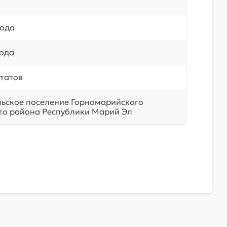
года
года
татов
льское поселение Горномарийского
о района Республики Марий Эл