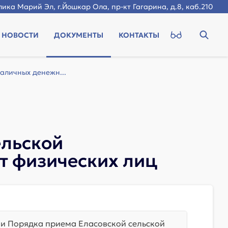
ика Марий Эл, г.Йошкар Ола, пр-кт Гагарина, д.8, каб.210
НОВОСТИ
ДОКУМЕНТЫ
КОНТАКТЫ
аличных денежн...
ельской
т физических лиц
и Порядка приема Еласовской сельской