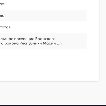
ода
ода
татов
ельское поселение Волжского
о района Республики Марий Эл