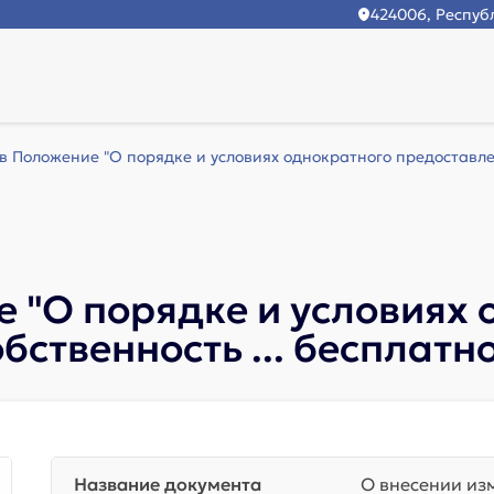
424006, Республ
.в Положение "О порядке и условиях однократного предоставлен
е "О порядке и условиях
бственность ... бесплатн
Название документа
О внесении из