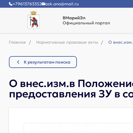
+79613763352
ask.ano@mail.ru
ВМарийЭл
Официальный портал
Главная
Нормативные правовые акты
О внес.изм
К результатам поиска
О внес.изм.в Положени
предоставления ЗУ в со