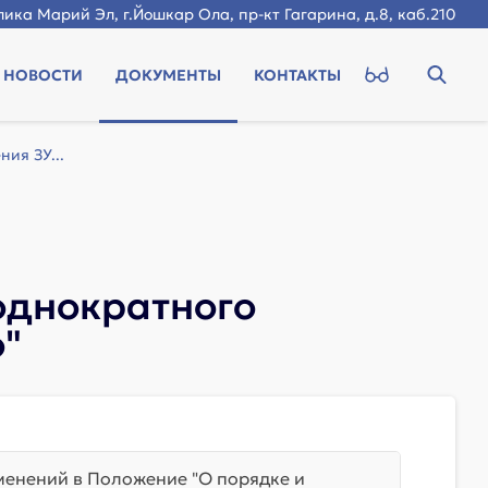
ика Марий Эл, г.Йошкар Ола, пр-кт Гагарина, д.8, каб.210
НОВОСТИ
ДОКУМЕНТЫ
КОНТАКТЫ
ия ЗУ...
 однократного
о"
менений в Положение "О порядке и