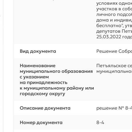
условиях одно
участков в со
личного подсо
дома и индиви
бесплатно", у
депутатов Пет
25.03.2022 год
Вид документа
Решение Собра
Наименование
Петъяльское с
муниципального образования
муниципальног
с указанием
на принадлежность
к муниципальному району или
городскому округу
Описание документа
решение № 8-4 
Номер документа
8-4