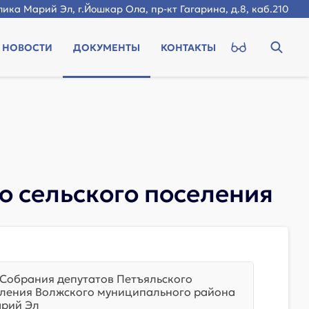
ика Марий Эл, г.Йошкар Ола, пр-кт Гагарина, д.8, каб.210
НОВОСТИ
ДОКУМЕНТЫ
КОНТАКТЫ
о сельского поселения
Собрания депутатов Петъяльского
еления Волжского муниципального района
арий Эл