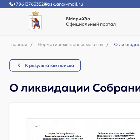
+79613763352
ask.ano@mail.ru
ВМарийЭл
Официальный портал
Главная
Нормативные правовые акты
О ликвидац
К результатам поиска
О ликвидации Собрания