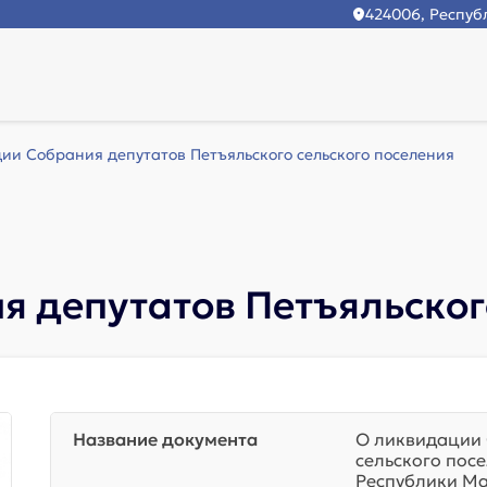
424006, Республ
ии Собрания депутатов Петъяльского сельского поселения
 депутатов Петъяльског
Название документа
О ликвидации 
сельского пос
Республики М